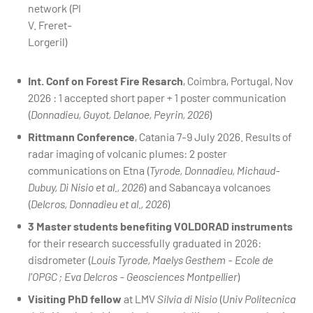
network (PI
V. Freret-
Lorgeril)
Int. Conf on Forest Fire Resarch
, Coimbra, Portugal, Nov
2026 : 1 accepted short paper + 1 poster communication
(
Donnadieu, Guyot, Delanoe, Peyrin, 2026
)
Rittmann Conference
, Catania 7-9 July 2026. Results of
radar imaging of volcanic plumes: 2 poster
communications on Etna (
Tyrode, Donnadieu, Michaud-
Dubuy, Di Nisio et al., 2026
) and Sabancaya volcanoes
(
Delcros, Donnadieu et al., 2026
)
3 Master students benefiting VOLDORAD instruments
for their research successfully graduated in 2026:
disdrometer (
Louis Tyrode, Maelys Gesthem - Ecole de
l'OPGC ; Eva Delcros - Geosciences Montpellier
)
Visiting PhD fellow
at LMV
Silvia di Nisio
(
Univ Politecnica