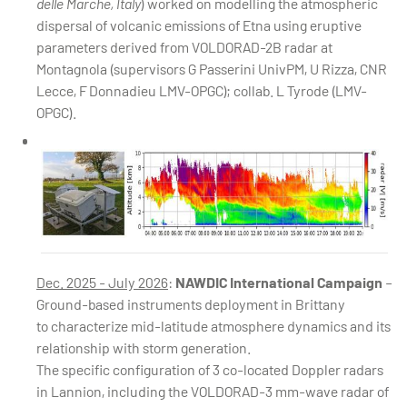
delle Marche, Italy
) worked on modelling the atmospheric
dispersal of volcanic emissions of Etna using eruptive
parameters derived from VOLDORAD-2B radar at
Montagnola (supervisors G Passerini UnivPM, U Rizza, CNR
Lecce, F Donnadieu LMV-OPGC); collab. L Tyrode (LMV-
OPGC).
3D configuration of miniBASTA Doppler radars (P5 GHz), incl
Dec. 2025 - July 2026
:
NAWDIC International Campaign
–
Ground-based instruments deployment in Brittany
to characterize mid-latitude atmosphere dynamics and its
relationship with storm generation.
The specific configuration of 3 co-located Doppler radars
in Lannion, including the VOLDORAD-3 mm-wave radar of