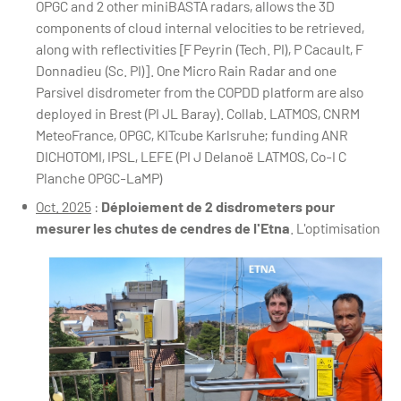
OPGC and 2 other miniBASTA radars, allows the 3D
components of cloud internal velocities to be retrieved,
along with reflectivities [F Peyrin (Tech. PI), P Cacault, F
Donnadieu (Sc. PI)]. One Micro Rain Radar and one
Parsivel disdrometer from the COPDD platform are also
deployed in Brest (PI JL Baray). Collab. LATMOS, CNRM
MeteoFrance, OPGC, KITcube Karlsruhe; funding ANR
DICHOTOMI, IPSL, LEFE (PI J Delanoë LATMOS, Co-I C
Planche OPGC-LaMP)
Oct. 2025
:
Déploiement de 2 disdrometers pour
mesurer les chutes de cendres de l'Etna
.
L'optimisation