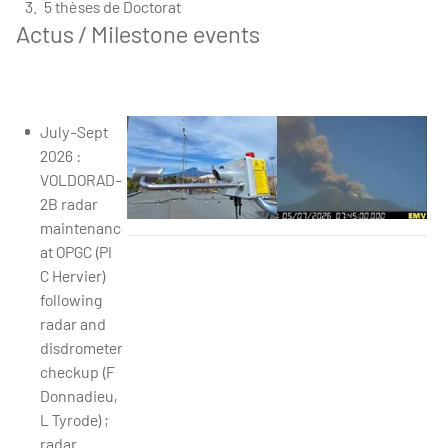
5 thèses de Doctorat
Actus / Milestone events
July-Sept
2026 :
VOLDORAD-
2B radar
maintenance
at OPGC (PI
First ash fallout detection by OPGC disdrometer 
C Hervier)
following
radar and
disdrometer
checkup (F
Donnadieu,
L Tyrode) ;
radar