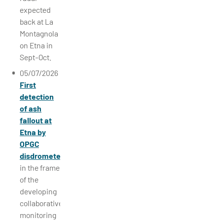
expected
back at La
Montagnola
on Etna in
Sept-Oct.
05/07/2026
First
detection
of ash
fallout at
Etna by
OPGC
disdrometer
in the frame
of the
developing
collaborative
monitoring