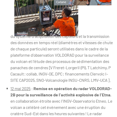
du système d'acquisition des capteurs et la transmission
des données en temps réel (diamètres et vitesses de chute
Disdromètres pour la mesure des chutes de cendres de l'Etn
de chaque particule) seront utilisées dans le cadre de la
plateforme d'observation VOLDORAD pour la surveilance
du volcan et l'étude des processus de sédimentation des
panaches de cendres [V Freret-Lorgeril (PI), T Latchimy, P
Cacault ; collab. INGV-OE, DPC ; financements Clervolc I-
SITE CAP2025, SNO-Volcanologie INSU-CNRS, LMV-UCA ].
12 mai 2025
:
Remise en opération du radar VOLDORAD-
2B pour la surveillance de l'activité explosive de l'Etna
,
en collaboration étroite avec l'INGV-Osservatorio Etneo. Le
volcan a célébré cet évènement avec une éruption du
cratère Sud-Est dans les heures suivantes ! Le radar