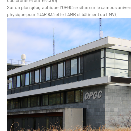
doctorants et autres CDD).
Sur un plan géographique, l’OPGC se situe sur le campus univers
physique pour l’UAR 833 et le LAMP, et bâtiment du LMV).