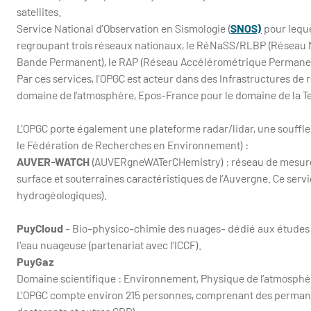
satellites.
Service National d’Observation en Sismologie (
SNOS)
pour leque
regroupant trois réseaux nationaux, le RéNaSS/RLBP (Réseau 
Bande Permanent), le RAP (Réseau Accélérométrique Permanent),
Par ces services, l’OPGC est acteur dans des Infrastructures de
domaine de l’atmosphère, Epos-France pour le domaine de la Ter
L’OPGC porte également une plateforme radar/lidar, une souffler
le Fédération de Recherches en Environnement) :
AUVER-WATCH
(AUVERgneWATerCHemistry) : réseau de mesures
surface et souterraines caractéristiques de l’Auvergne. Ce serv
hydrogéologiques).
PuyCloud
- Bio-physico-chimie des nuages- dédié aux études 
l'eau nuageuse (partenariat avec l’ICCF).
PuyGaz
Domaine scientifique : Environnement, Physique de l’atmosphère
L’OPGC compte environ 215 personnes, comprenant des permane