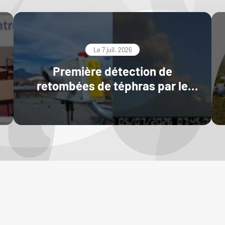
Le 7 juil. 2026
Première détection de
retombées de téphras par le
réseau permanent de
disdromètres du LMV-OPGC à
l’Etna